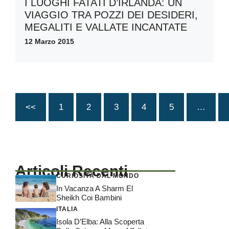
I LUOGHI FATATI D’IRLANDA: UN
VIAGGIO TRA POZZI DEI DESIDERI,
MEGALITI E VALLATE INCANTATE
12 Marzo 2015
<<
1
2
3
4
5
…
Articoli Recenti
CURIOSITÀ DAL MONDO
In Vacanza A Sharm El
Sheikh Coi Bambini
ITALIA
Isola D’Elba: Alla Scoperta