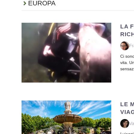
EUROPA
LA 
RIC
Fr
Ci sono
vita. 
sensaz
LE 
VIA
Va