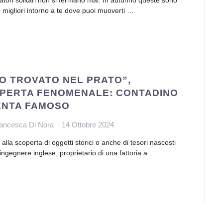
iatori solitari non si fermano mai. In autunno queste sono
 migliori intorno a te dove puoi muoverti …
HO TROVATO NEL PRATO”,
PERTA FENOMENALE: CONTADINO
ENTA FAMOSO
ancesca Di Nora
14 Ottobre 2024
alla scoperta di oggetti storici o anche di tesori nascosti
ingegnere inglese, proprietario di una fattoria a …