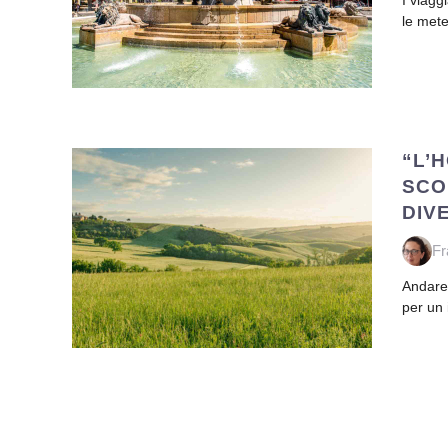
I viagg
le mete
“L’
SCO
DIV
Fr
Andare 
per un 