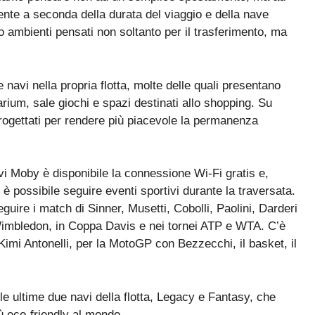
nte a seconda della durata del viaggio e della nave
o ambienti pensati non soltanto per il trasferimento, ma
navi nella propria flotta, molte delle quali presentano
arium, sale giochi e spazi destinati allo shopping
. Su
rogettati per rendere più piacevole la permanenza
avi Moby è disponibile la connessione Wi-Fi gratis e,
e è possibile
seguire eventi sportivi
durante la traversata.
guire i match di Sinner, Musetti, Cobolli, Paolini, Darderi
 Wimbledon, in Coppa Davis e nei tornei ATP e WTA. C’è
 Kimi Antonelli, per la MotoGP con Bezzecchi, il basket, il
e ultime due navi della flotta, Legacy e Fantasy, che
iù eco-friendly al mondo.