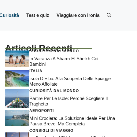
Curiosità
Test e quiz
Viaggiare con ironia
Articoli Recenti
CURIOSITÀ DAL MONDO
In Vacanza A Sharm El Sheikh Coi
Bambini
ITALIA
Isola D’Elba: Alla Scoperta Delle Spiagge
Meno Affollate
CURIOSITÀ DAL MONDO
Partire Per Le Isole: Perché Scegliere Il
Traghetto
AEROPORTI
Mini Crociera: La Soluzione Ideale Per Una
Pausa Breve, Ma Completa
CONSIGLI DI VIAGGIO