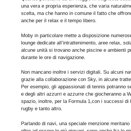
una vera e propria esperienza, che varia naturalme
scelta, ma che hanno in comune il fatto che offron
anche per il
relax e il tempo libero
.
Moby in particolare mette a disposizione numerose 
lounge dedicate all’intrattenimento, aree relax, sol
alcune unità si trovano anche piscine e ambienti p
durante le ore di navigazione.
Non mancano inoltre i servizi digitali. Su alcuni n
grazie alla collaborazione con Sky, in alcune tratt
Per esempio, gli appassionati di tennis potranno se
e degli altri azzurri e azzurre che giocheranno a
spazio, inoltre, per la Formula 1,con i successi di
rugby e tanto altro.
Parlando di navi, una speciale menzione meritano l
oltre ad essere le più giovani, sono anche fra le p