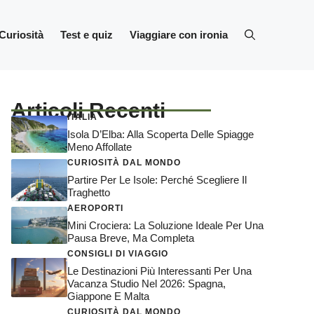
Curiosità
Test e quiz
Viaggiare con ironia
Articoli Recenti
ITALIA
Isola D’Elba: Alla Scoperta Delle Spiagge
Meno Affollate
CURIOSITÀ DAL MONDO
Partire Per Le Isole: Perché Scegliere Il
Traghetto
AEROPORTI
Mini Crociera: La Soluzione Ideale Per Una
Pausa Breve, Ma Completa
CONSIGLI DI VIAGGIO
Le Destinazioni Più Interessanti Per Una
Vacanza Studio Nel 2026: Spagna,
Giappone E Malta
CURIOSITÀ DAL MONDO