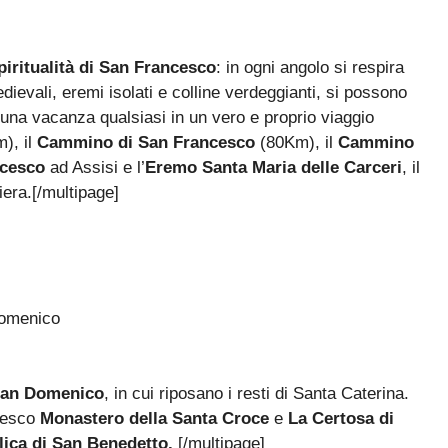
piritualità di San Francesco
: in ogni angolo si respira
edievali, eremi isolati e colline verdeggianti, si possono
e una vacanza qualsiasi in un vero e proprio viaggio
), il
Cammino di San Francesco
(80Km), il
Cammino
ncesco
ad Assisi e l’
Eremo Santa Maria delle Carceri
, il
hiera.[/multipage]
 San Domenico
, in cui riposano i resti di Santa Caterina.
ntesco
Monastero della Santa Croce
e
La Certosa di
lica di San Benedetto.
[/multipage]