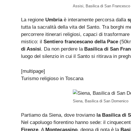
Assisi, Basilica di San Francesco
La regione
Umbria
è interamente percorsa dalla
s
tutta la sacralità della vita del Santo. Tra borghi m
percorrere itinerari religiosi, capaci di trasformar
mistico: il
Sentiero francescano della Pace
(50km
di Assisi
. Da non perdere la
Basilica di San Fra
luogo del silenzio in cui il Santo si ritirava in preg
[multipage]
Turismo religioso in Toscana
Siena, Basilica di San Domenico
Partiamo da Siena, dove troviamo
la Basilica di
Nel capoluogo fiorentino hanno sede: il cinquece
Firenze
. A
Montecassino
, degna di nota è la
Basi