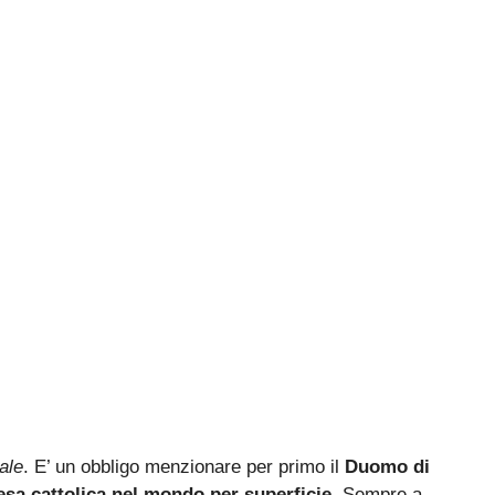
ale
. E’ un obbligo menzionare per primo il
Duomo di
esa cattolica nel mondo per superficie
. Sempre a