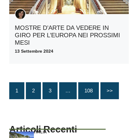
MOSTRE D’ARTE DA VEDERE IN
GIRO PER L’EUROPA NEI PROSSIMI
MESI
13 Settembre 2024
1
2
3
…
108
>>
Articoli Recenti
ITALIA