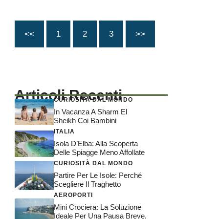
<<
1
2
3
>>
Articoli Recenti
CURIOSITÀ DAL MONDO
In Vacanza A Sharm El
Sheikh Coi Bambini
ITALIA
Isola D’Elba: Alla Scoperta
Delle Spiagge Meno Affollate
CURIOSITÀ DAL MONDO
Partire Per Le Isole: Perché
Scegliere Il Traghetto
AEROPORTI
Mini Crociera: La Soluzione
Ideale Per Una Pausa Breve,