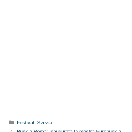
Categorie
Festival
,
Svezia
Punk a Roma: inaugurata la mostra Europunk a