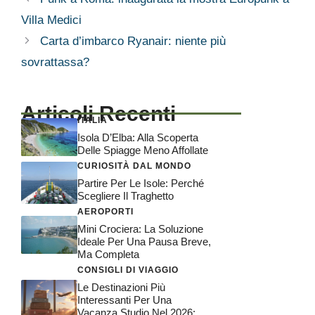
Villa Medici
Carta d’imbarco Ryanair: niente più
sovrattassa?
Articoli Recenti
ITALIA
Isola D’Elba: Alla Scoperta
Delle Spiagge Meno Affollate
CURIOSITÀ DAL MONDO
Partire Per Le Isole: Perché
Scegliere Il Traghetto
AEROPORTI
Mini Crociera: La Soluzione
Ideale Per Una Pausa Breve,
Ma Completa
CONSIGLI DI VIAGGIO
Le Destinazioni Più
Interessanti Per Una
Vacanza Studio Nel 2026: