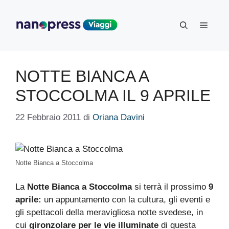
Vai
al
Menu
contenuto
NOTTE BIANCA A
STOCCOLMA IL 9 APRILE
22 Febbraio 2011
di
Oriana Davini
Notte Bianca a Stoccolma
La
Notte Bianca a Stoccolma
si terrà il prossimo
9
aprile:
un appuntamento con la cultura, gli eventi e
gli spettacoli della meravigliosa notte svedese, in
cui
gironzolare per le vie illuminate
di questa