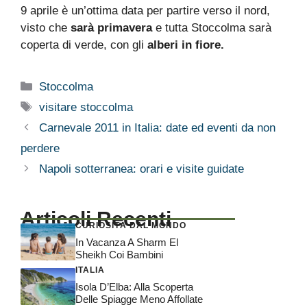
9 aprile è un’ottima data per partire verso il nord,
visto che
sarà primavera
e tutta Stoccolma sarà
coperta di verde, con gli
alberi in fiore.
Categorie
Stoccolma
Tag
visitare stoccolma
Carnevale 2011 in Italia: date ed eventi da non
perdere
Napoli sotterranea: orari e visite guidate
Articoli Recenti
CURIOSITÀ DAL MONDO
In Vacanza A Sharm El
Sheikh Coi Bambini
ITALIA
Isola D’Elba: Alla Scoperta
Delle Spiagge Meno Affollate