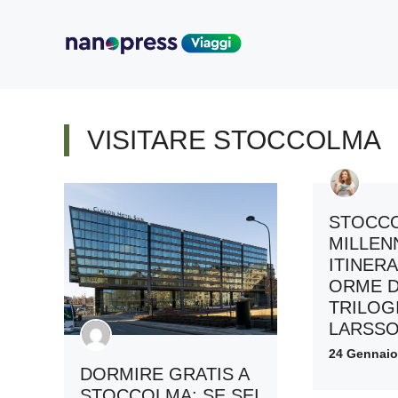
Vai
al
contenuto
VISITARE STOCCOLMA
STOCC
MILLEN
ITINERA
ORME D
TRILOGI
LARSS
24 Gennaio
DORMIRE GRATIS A
STOCCOLMA: SE SEI