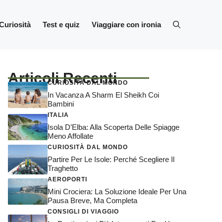
Curiosità
Test e quiz
Viaggiare con ironia
Articoli Recenti
CURIOSITÀ DAL MONDO
In Vacanza A Sharm El Sheikh Coi
Bambini
ITALIA
Isola D’Elba: Alla Scoperta Delle Spiagge
Meno Affollate
CURIOSITÀ DAL MONDO
Partire Per Le Isole: Perché Scegliere Il
Traghetto
AEROPORTI
Mini Crociera: La Soluzione Ideale Per Una
Pausa Breve, Ma Completa
CONSIGLI DI VIAGGIO