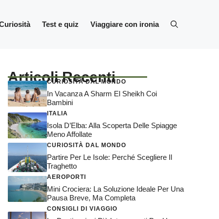
Curiosità
Test e quiz
Viaggiare con ironia
Articoli Recenti
CURIOSITÀ DAL MONDO
In Vacanza A Sharm El Sheikh Coi
Bambini
ITALIA
Isola D’Elba: Alla Scoperta Delle Spiagge
Meno Affollate
CURIOSITÀ DAL MONDO
Partire Per Le Isole: Perché Scegliere Il
Traghetto
AEROPORTI
Mini Crociera: La Soluzione Ideale Per Una
Pausa Breve, Ma Completa
CONSIGLI DI VIAGGIO