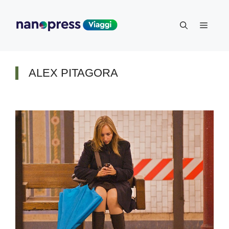
Vai
al
Menu
contenuto
ALEX PITAGORA