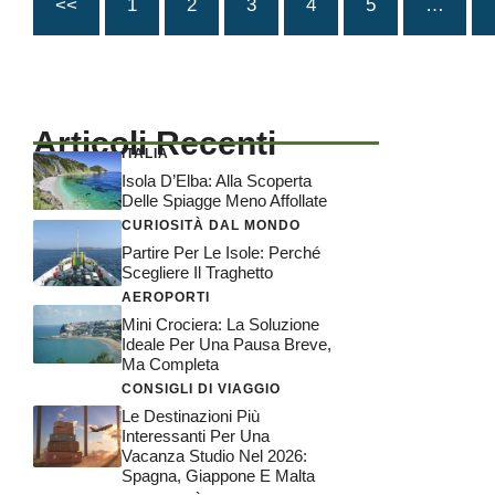
<<
1
2
3
4
5
…
Articoli Recenti
ITALIA
Isola D’Elba: Alla Scoperta
Delle Spiagge Meno Affollate
CURIOSITÀ DAL MONDO
Partire Per Le Isole: Perché
Scegliere Il Traghetto
AEROPORTI
Mini Crociera: La Soluzione
Ideale Per Una Pausa Breve,
Ma Completa
CONSIGLI DI VIAGGIO
Le Destinazioni Più
Interessanti Per Una
Vacanza Studio Nel 2026:
Spagna, Giappone E Malta