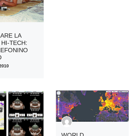
ARE LA
 HI-TECH:
LEFONINO
D
2010
WORLD