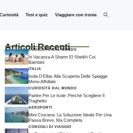
Curiosità
Test e quiz
Viaggiare con ironia
Articoli Recenti
CURIOSITÀ DAL MONDO
In Vacanza A Sharm El Sheikh Coi
Bambini
ITALIA
Isola D’Elba: Alla Scoperta Delle Spiagge
Meno Affollate
CURIOSITÀ DAL MONDO
Partire Per Le Isole: Perché Scegliere Il
Traghetto
AEROPORTI
Mini Crociera: La Soluzione Ideale Per Una
Pausa Breve, Ma Completa
CONSIGLI DI VIAGGIO