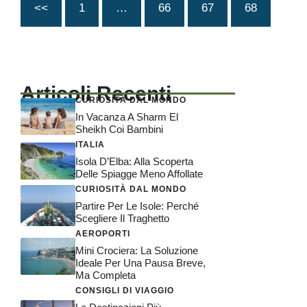
<<
1
…
66
67
68
Articoli Recenti
CURIOSITÀ DAL MONDO
In Vacanza A Sharm El
Sheikh Coi Bambini
ITALIA
Isola D’Elba: Alla Scoperta
Delle Spiagge Meno Affollate
CURIOSITÀ DAL MONDO
Partire Per Le Isole: Perché
Scegliere Il Traghetto
AEROPORTI
Mini Crociera: La Soluzione
Ideale Per Una Pausa Breve,
Ma Completa
CONSIGLI DI VIAGGIO