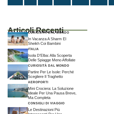
Articoli Recenti
CURIOSITÀ DAL MONDO
In Vacanza A Sharm El
Sheikh Coi Bambini
ITALIA
Isola D’Elba: Alla Scoperta
Delle Spiagge Meno Affollate
CURIOSITÀ DAL MONDO
Partire Per Le Isole: Perché
Scegliere Il Traghetto
AEROPORTI
Mini Crociera: La Soluzione
Ideale Per Una Pausa Breve,
Ma Completa
CONSIGLI DI VIAGGIO
Le Destinazioni Più