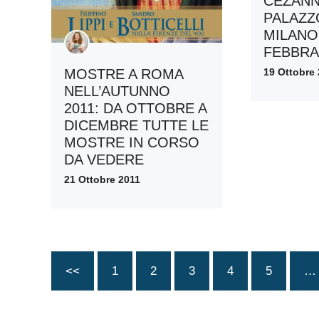
CÉZANN
PALAZZ
MILANO 
FEBBRA
19 Ottobre
MOSTRE A ROMA
NELL’AUTUNNO
2011: DA OTTOBRE A
DICEMBRE TUTTE LE
MOSTRE IN CORSO
DA VEDERE
21 Ottobre 2011
<<
1
2
3
4
5
…