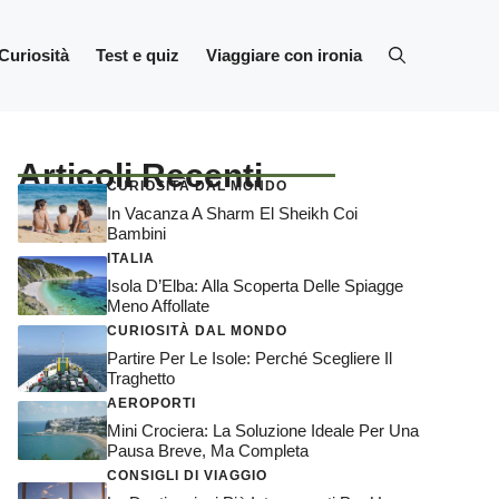
Curiosità
Test e quiz
Viaggiare con ironia
Articoli Recenti
CURIOSITÀ DAL MONDO
In Vacanza A Sharm El Sheikh Coi
Bambini
ITALIA
Isola D’Elba: Alla Scoperta Delle Spiagge
Meno Affollate
CURIOSITÀ DAL MONDO
Partire Per Le Isole: Perché Scegliere Il
Traghetto
AEROPORTI
Mini Crociera: La Soluzione Ideale Per Una
Pausa Breve, Ma Completa
CONSIGLI DI VIAGGIO