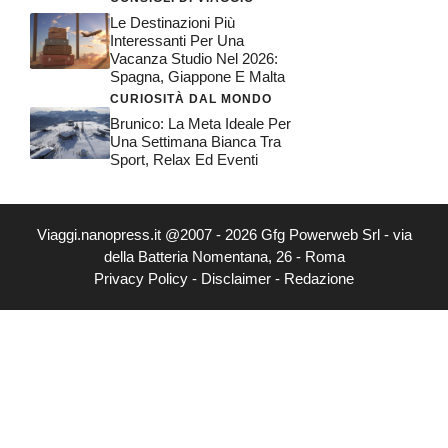
Le Destinazioni Più
Interessanti Per Una
Vacanza Studio Nel 2026:
Spagna, Giappone E Malta
CURIOSITÀ DAL MONDO
Brunico: La Meta Ideale Per
Una Settimana Bianca Tra
Sport, Relax Ed Eventi
Viaggi.nanopress.it @2007 - 2026 Gfg Powerweb Srl - via
della Batteria Nomentana, 26 - Roma
Privacy Policy
-
Disclaimer
-
Redazione