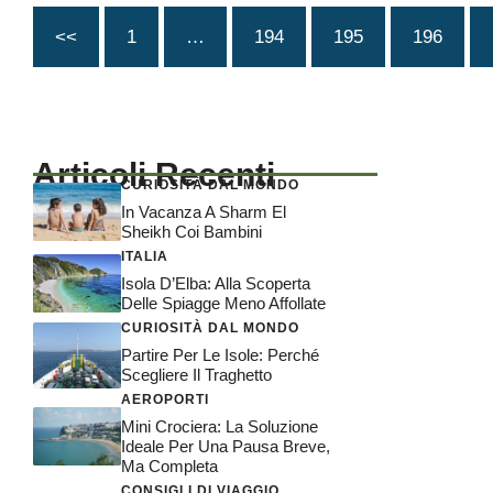
<<
1
…
194
195
196
Articoli Recenti
CURIOSITÀ DAL MONDO
In Vacanza A Sharm El
Sheikh Coi Bambini
ITALIA
Isola D’Elba: Alla Scoperta
Delle Spiagge Meno Affollate
CURIOSITÀ DAL MONDO
Partire Per Le Isole: Perché
Scegliere Il Traghetto
AEROPORTI
Mini Crociera: La Soluzione
Ideale Per Una Pausa Breve,
Ma Completa
CONSIGLI DI VIAGGIO