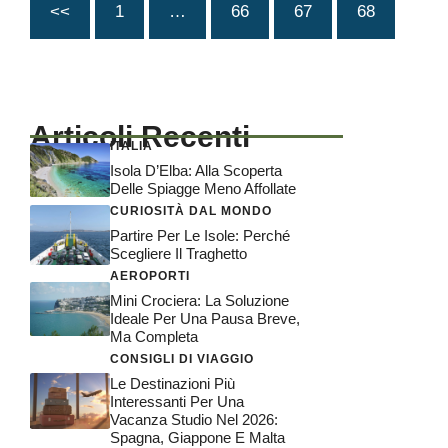
<<
1
…
66
67
68
Articoli Recenti
ITALIA
Isola D’Elba: Alla Scoperta
Delle Spiagge Meno Affollate
CURIOSITÀ DAL MONDO
Partire Per Le Isole: Perché
Scegliere Il Traghetto
AEROPORTI
Mini Crociera: La Soluzione
Ideale Per Una Pausa Breve,
Ma Completa
CONSIGLI DI VIAGGIO
Le Destinazioni Più
Interessanti Per Una
Vacanza Studio Nel 2026:
Spagna, Giappone E Malta