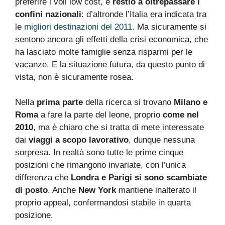
preferire i voli low cost, è
restio a oltrepassare i
confini nazionali
: d’altronde l’Italia era indicata tra
le
migliori destinazioni del 2011
. Ma sicuramente si
sentono ancora gli effetti della crisi economica, che
ha lasciato molte famiglie senza risparmi per le
vacanze. E la situazione futura, da questo punto di
vista, non è sicuramente rosea.
Nella
prima parte
della ricerca si trovano
Milano e
Roma
a fare la parte del leone, proprio
come nel
2010
, ma è chiaro che si tratta di mete interessate
dai
viaggi a scopo lavorativo
, dunque nessuna
sorpresa. In realtà sono tutte le prime cinque
posizioni che rimangono invariate, con l’unica
differenza che
Londra e Parigi si sono scambiate
di posto
. Anche
New York
mantiene inalterato il
proprio appeal, confermandosi stabile in quarta
posizione.