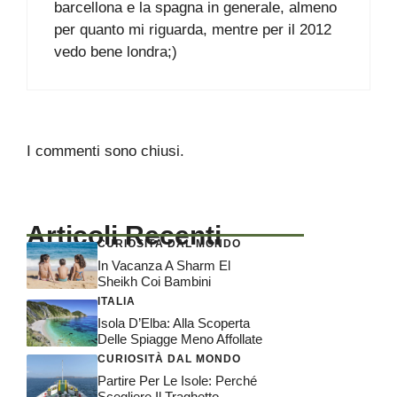
barcellona e la spagna in generale, almeno
per quanto mi riguarda, mentre per il 2012
vedo bene londra;)
I commenti sono chiusi.
Articoli Recenti
CURIOSITÀ DAL MONDO
In Vacanza A Sharm El
Sheikh Coi Bambini
ITALIA
Isola D’Elba: Alla Scoperta
Delle Spiagge Meno Affollate
CURIOSITÀ DAL MONDO
Partire Per Le Isole: Perché
Scegliere Il Traghetto