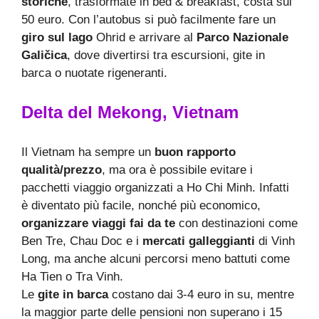
storiche
, trasformate in bed & breakfast, costa sui
50 euro. Con l’autobus si può facilmente fare un
giro sul lago
​​Ohrid e arrivare al
Parco Nazionale
Galičica
, dove divertirsi tra escursioni, gite in
barca o nuotate rigeneranti.
Delta del Mekong, Vietnam
Il Vietnam ha sempre un
buon rapporto
qualità/prezzo
, ma ora è possibile evitare i
pacchetti viaggio organizzati a Ho Chi Minh. Infatti
è diventato più facile, nonché più economico,
organizzare viaggi fai da te
con destinazioni come
Ben Tre, Chau Doc e i
mercati galleggianti
di Vinh
Long, ma anche alcuni percorsi meno battuti come
Ha Tien o Tra Vinh.
Le
gite in barca
costano dai 3-4 euro in su, mentre
la maggior parte delle pensioni non superano i 15