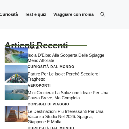
Curiosità
Test e quiz
Viaggiare con ironia
Articoli Recenti
ITALIA
Isola D’Elba: Alla Scoperta Delle Spiagge
Meno Affollate
CURIOSITÀ DAL MONDO
Partire Per Le Isole: Perché Scegliere Il
Traghetto
AEROPORTI
Mini Crociera: La Soluzione Ideale Per Una
Pausa Breve, Ma Completa
CONSIGLI DI VIAGGIO
Le Destinazioni Più Interessanti Per Una
Vacanza Studio Nel 2026: Spagna,
Giappone E Malta
CURIOSITÀ DAL MONDO