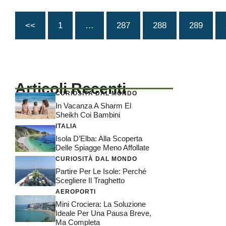
<<
1
…
287
288
289
Articoli Recenti
CURIOSITÀ DAL MONDO
In Vacanza A Sharm El
Sheikh Coi Bambini
ITALIA
Isola D’Elba: Alla Scoperta
Delle Spiagge Meno Affollate
CURIOSITÀ DAL MONDO
Partire Per Le Isole: Perché
Scegliere Il Traghetto
AEROPORTI
Mini Crociera: La Soluzione
Ideale Per Una Pausa Breve,
Ma Completa