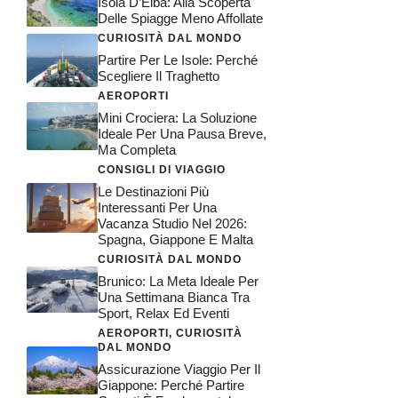
Isola D’Elba: Alla Scoperta
Delle Spiagge Meno Affollate
CURIOSITÀ DAL MONDO
Partire Per Le Isole: Perché
Scegliere Il Traghetto
AEROPORTI
Mini Crociera: La Soluzione
Ideale Per Una Pausa Breve,
Ma Completa
CONSIGLI DI VIAGGIO
Le Destinazioni Più
Interessanti Per Una
Vacanza Studio Nel 2026:
Spagna, Giappone E Malta
CURIOSITÀ DAL MONDO
Brunico: La Meta Ideale Per
Una Settimana Bianca Tra
Sport, Relax Ed Eventi
AEROPORTI
,
CURIOSITÀ
DAL MONDO
Assicurazione Viaggio Per Il
Giappone: Perché Partire