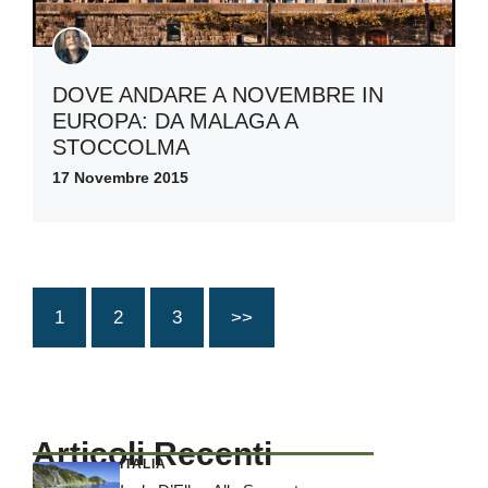
DOVE ANDARE A NOVEMBRE IN
EUROPA: DA MALAGA A
STOCCOLMA
17 Novembre 2015
1
2
3
>>
Articoli Recenti
ITALIA