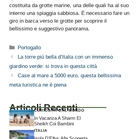
costituita da grotte marine, una delle quali ha al suo
interno una spiaggia sabbiosa. È necessario fare un
giro in barca verso le grotte per scoprire il
bellissimo e suggestivo panorama.
Categorie
Portogallo
La torre più bella d’Italia con un immenso
giardino verde: si trova in questa città
Case al mare a 5000 euro, questa bellissima
meta turistica ne è piena
Articoli Recenti
CURIOSITÀ DAL MONDO
In Vacanza A Sharm El
Sheikh Coi Bambini
ITALIA
Isola D’Elba: Alla Scoperta