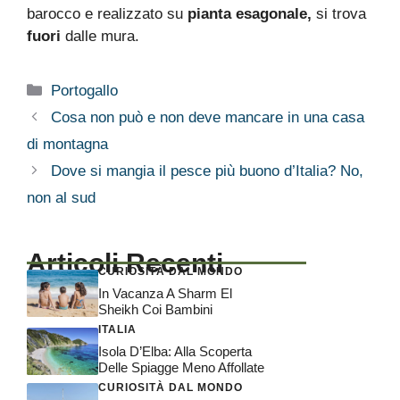
barocco e realizzato su
pianta esagonale,
si trova
fuori
dalle mura.
Categorie
Portogallo
Cosa non può e non deve mancare in una casa
di montagna
Dove si mangia il pesce più buono d’Italia? No,
non al sud
Articoli Recenti
CURIOSITÀ DAL MONDO
In Vacanza A Sharm El
Sheikh Coi Bambini
ITALIA
Isola D’Elba: Alla Scoperta
Delle Spiagge Meno Affollate
CURIOSITÀ DAL MONDO