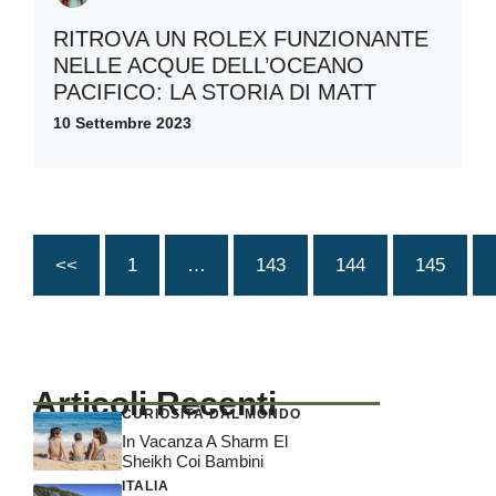
RITROVA UN ROLEX FUNZIONANTE
NELLE ACQUE DELL’OCEANO
PACIFICO: LA STORIA DI MATT
10 Settembre 2023
<<
1
…
143
144
145
Articoli Recenti
CURIOSITÀ DAL MONDO
In Vacanza A Sharm El
Sheikh Coi Bambini
ITALIA