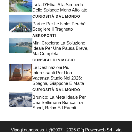
Isola D’Elba: Alla Scoperta
Delle Spiagge Meno Affollate
CURIOSITÀ DAL MONDO
Partire Per Le Isole: Perché
Scegliere Il Traghetto
AEROPORTI
Mini Crociera: La Soluzione
Ideale Per Una Pausa Breve,
Ma Completa
CONSIGLI DI VIAGGIO
Le Destinazioni Più
Interessanti Per Una
Vacanza Studio Nel 2026:
Spagna, Giappone E Malta
CURIOSITÀ DAL MONDO
Brunico: La Meta Ideale Per
Una Settimana Bianca Tra
Sport, Relax Ed Eventi
Viaggi.nanopress.it @2007 - 2026 Gfg Powerweb Srl - via