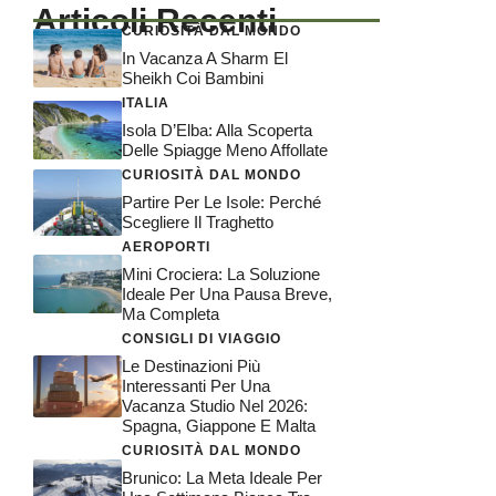
Articoli Recenti
CURIOSITÀ DAL MONDO
In Vacanza A Sharm El
Sheikh Coi Bambini
ITALIA
Isola D’Elba: Alla Scoperta
Delle Spiagge Meno Affollate
CURIOSITÀ DAL MONDO
Partire Per Le Isole: Perché
Scegliere Il Traghetto
AEROPORTI
Mini Crociera: La Soluzione
Ideale Per Una Pausa Breve,
Ma Completa
CONSIGLI DI VIAGGIO
Le Destinazioni Più
Interessanti Per Una
Vacanza Studio Nel 2026:
Spagna, Giappone E Malta
CURIOSITÀ DAL MONDO
Brunico: La Meta Ideale Per