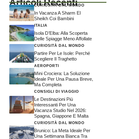
Articoli Recenti
CURIOSITÀ DAL MONDO
In Vacanza A Sharm El
Sheikh Coi Bambini
ITALIA
Isola D’Elba: Alla Scoperta
Delle Spiagge Meno Affollate
CURIOSITÀ DAL MONDO
Partire Per Le Isole: Perché
Scegliere Il Traghetto
AEROPORTI
Mini Crociera: La Soluzione
Ideale Per Una Pausa Breve,
Ma Completa
CONSIGLI DI VIAGGIO
Le Destinazioni Più
Interessanti Per Una
Vacanza Studio Nel 2026:
Spagna, Giappone E Malta
CURIOSITÀ DAL MONDO
Brunico: La Meta Ideale Per
Una Settimana Bianca Tra