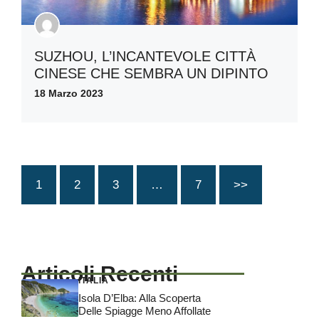
SUZHOU, L’INCANTEVOLE CITTÀ
CINESE CHE SEMBRA UN DIPINTO
18 Marzo 2023
1
2
3
…
7
>>
Articoli Recenti
ITALIA
Isola D’Elba: Alla Scoperta
Delle Spiagge Meno Affollate