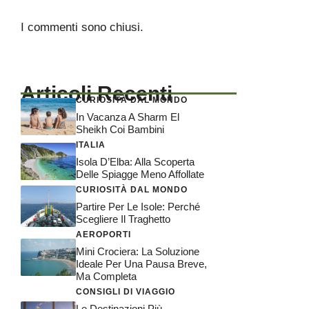
I commenti sono chiusi.
Articoli Recenti
CURIOSITÀ DAL MONDO
In Vacanza A Sharm El
Sheikh Coi Bambini
ITALIA
Isola D’Elba: Alla Scoperta
Delle Spiagge Meno Affollate
CURIOSITÀ DAL MONDO
Partire Per Le Isole: Perché
Scegliere Il Traghetto
AEROPORTI
Mini Crociera: La Soluzione
Ideale Per Una Pausa Breve,
Ma Completa
CONSIGLI DI VIAGGIO
Le Destinazioni Più