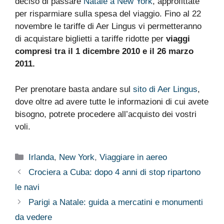
deciso di passare
Natale a New York
, approfittate
per risparmiare sulla spesa del viaggio. Fino al 22
novembre le tariffe di Aer Lingus vi permetteranno
di acquistare biglietti a tariffe ridotte per
viaggi
compresi tra il 1 dicembre 2010 e il 26 marzo
2011.
Per prenotare basta andare sul
sito di Aer Lingus
,
dove oltre ad avere tutte le informazioni di cui avete
bisogno, potrete procedere all’acquisto dei vostri
voli.
Categorie
Irlanda
,
New York
,
Viaggiare in aereo
Crociera a Cuba: dopo 4 anni di stop ripartono
le navi
Parigi a Natale: guida a mercatini e monumenti
da vedere