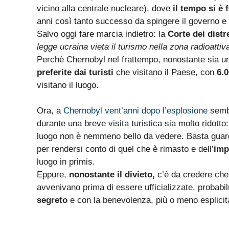
vicino alla centrale nucleare), dove
il tempo si è 
anni così tanto successo da spingere il governo e u
Salvo oggi fare marcia indietro: la
Corte dei distr
legge ucraina vieta il turismo nella zona radioatti
Perchè Chernobyl nel frattempo, nonostante sia u
preferite dai turisti
che visitano il Paese, con
6.
visitano il luogo.
Ora, a
Chernobyl vent’anni dopo l’esplosione
sembr
durante una breve visita turistica sia molto ridotto
luogo non è nemmeno bello da vedere. Basta guar
per rendersi conto di quel che è rimasto e dell’
imp
luogo in primis.
Eppure,
nonostante il divieto,
c’è da credere che 
avvenivano prima di essere ufficializzate, proba
segreto
e con la benevolenza, più o meno esplicit