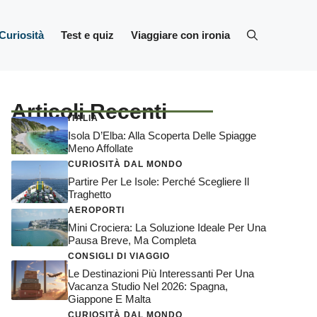
Curiosità
Test e quiz
Viaggiare con ironia
Articoli Recenti
ITALIA
Isola D’Elba: Alla Scoperta Delle Spiagge
Meno Affollate
CURIOSITÀ DAL MONDO
Partire Per Le Isole: Perché Scegliere Il
Traghetto
AEROPORTI
Mini Crociera: La Soluzione Ideale Per Una
Pausa Breve, Ma Completa
CONSIGLI DI VIAGGIO
Le Destinazioni Più Interessanti Per Una
Vacanza Studio Nel 2026: Spagna,
Giappone E Malta
CURIOSITÀ DAL MONDO