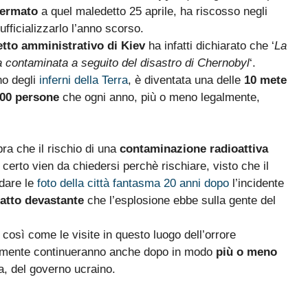
fermato
a quel maledetto 25 aprile, ha riscosso negli
fficializzarlo l’anno scorso.
etto amministrativo di Kiev
ha infatti dichiarato che ‘
La
va contaminata a seguito del disastro di Chernobyl
‘.
no degli
inferni della Terra
, è diventata una delle
10 mete
000 persone
che ogni anno, più o meno legalmente,
a che il rischio di una
contaminazione radioattiva
: certo vien da chiedersi perchè rischiare, visto che il
dare le
foto della città fantasma 20 anni dopo
l’incidente
atto devastante
che l’esplosione ebbe sulla gente del
così come le visite in questo luogo dell’orrore
bilmente continueranno anche dopo in modo
più o meno
a, del governo ucraino.