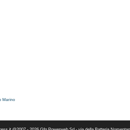
o Marino
ress.it @2007 - 2026 Gfg Powerweb Srl - via della Batteria Nomenta