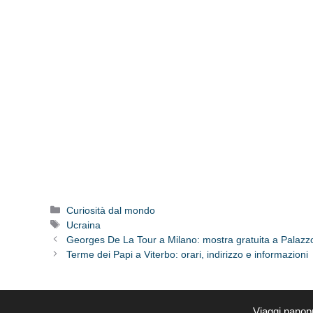
Categorie
Curiosità dal mondo
Tag
Ucraina
Georges De La Tour a Milano: mostra gratuita a Palazz
Terme dei Papi a Viterbo: orari, indirizzo e informazioni
Viaggi.nanop