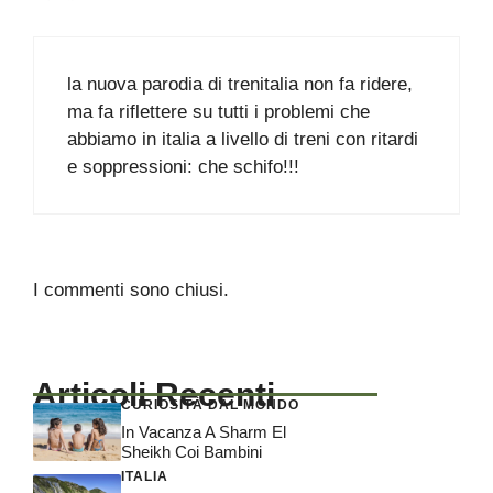
la nuova parodia di trenitalia non fa ridere,
ma fa riflettere su tutti i problemi che
abbiamo in italia a livello di treni con ritardi
e soppressioni: che schifo!!!
I commenti sono chiusi.
Articoli Recenti
CURIOSITÀ DAL MONDO
In Vacanza A Sharm El
Sheikh Coi Bambini
ITALIA