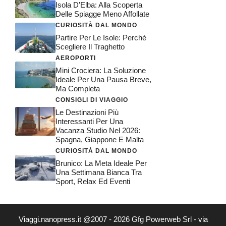
Isola D’Elba: Alla Scoperta
Delle Spiagge Meno Affollate
CURIOSITÀ DAL MONDO
Partire Per Le Isole: Perché
Scegliere Il Traghetto
AEROPORTI
Mini Crociera: La Soluzione
Ideale Per Una Pausa Breve,
Ma Completa
CONSIGLI DI VIAGGIO
Le Destinazioni Più
Interessanti Per Una
Vacanza Studio Nel 2026:
Spagna, Giappone E Malta
CURIOSITÀ DAL MONDO
Brunico: La Meta Ideale Per
Una Settimana Bianca Tra
Sport, Relax Ed Eventi
Viaggi.nanopress.it @2007 - 2026 Gfg Powerweb Srl - via