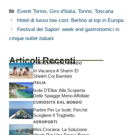
Categorie
Eventi Torino
,
Giro d'Italia
,
Torino
,
Toscana
Hotel di lusso low cost: Berlino al top in Europa
Festival dei Sapori: week end gastronomici in
cinque outlet italiani
Articoli Recenti
CURIOSITÀ DAL MONDO
In Vacanza A Sharm El
Sheikh Coi Bambini
ITALIA
Isola D’Elba: Alla Scoperta
Delle Spiagge Meno Affollate
CURIOSITÀ DAL MONDO
Partire Per Le Isole: Perché
Scegliere Il Traghetto
AEROPORTI
Mini Crociera: La Soluzione
Ideale Per Una Pausa Breve,