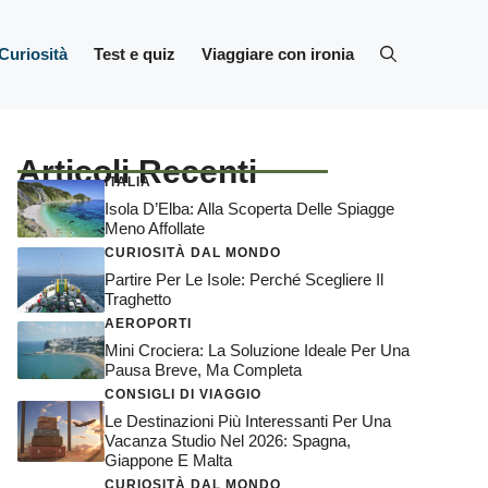
Curiosità
Test e quiz
Viaggiare con ironia
Articoli Recenti
ITALIA
Isola D’Elba: Alla Scoperta Delle Spiagge
Meno Affollate
CURIOSITÀ DAL MONDO
Partire Per Le Isole: Perché Scegliere Il
Traghetto
AEROPORTI
Mini Crociera: La Soluzione Ideale Per Una
Pausa Breve, Ma Completa
CONSIGLI DI VIAGGIO
Le Destinazioni Più Interessanti Per Una
Vacanza Studio Nel 2026: Spagna,
Giappone E Malta
CURIOSITÀ DAL MONDO