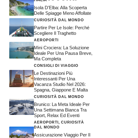
Isola D’Elba: Alla Scoperta
Delle Spiagge Meno Affollate
CURIOSITÀ DAL MONDO
Partire Per Le Isole: Perché
Scegliere Il Traghetto
AEROPORTI
Mini Crociera: La Soluzione
Ideale Per Una Pausa Breve,
Ma Completa
CONSIGLI DI VIAGGIO
Le Destinazioni Più
Interessanti Per Una
Vacanza Studio Nel 2026:
Spagna, Giappone E Malta
CURIOSITÀ DAL MONDO
Brunico: La Meta Ideale Per
Una Settimana Bianca Tra
Sport, Relax Ed Eventi
AEROPORTI
,
CURIOSITÀ
DAL MONDO
Assicurazione Viaggio Per Il