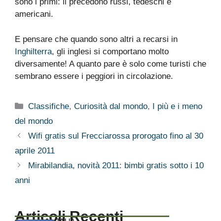
sono i primi: li precedono russi, tedeschi e
americani.
E pensare che quando sono altri a recarsi in
Inghilterra
, gli inglesi si comportano molto
diversamente! A quanto pare è solo come turisti che
sembrano essere i peggiori in circolazione.
Categorie
Classifiche
,
Curiosità dal mondo
,
I più e i meno
del mondo
Wifi gratis sul Frecciarossa prorogato fino al 30
aprile 2011
Mirabilandia, novità 2011: bimbi gratis sotto i 10
anni
Articoli Recenti
ITALIA