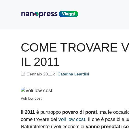
Vai
al
contenuto
COME TROVARE V
IL 2011
12 Gennaio 2011
di
Caterina Leardini
Voli low cost
Il
2011
è purtroppo
povero di ponti
, ma le occasi
come trovare dei
voli low cost
, il che è possibile
Naturalmente i voli economici
vanno prenotati co