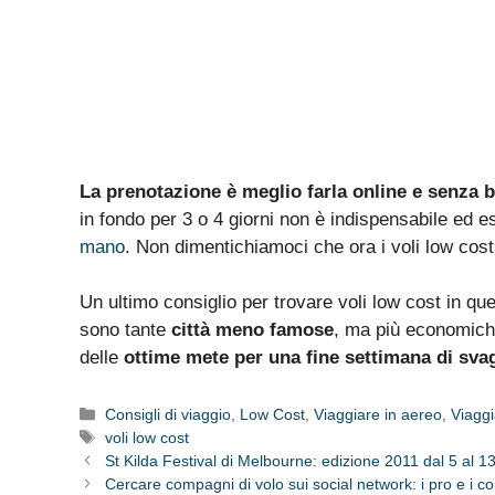
La prenotazione è meglio farla online e senza 
in fondo per 3 o 4 giorni non è indispensabile ed 
mano
. Non dimentichiamoci che ora i voli low cos
Un ultimo consiglio per trovare voli low cost in qu
sono tante
città meno famose
, ma più economiche
delle
ottime mete per una fine settimana di sva
Categorie
Consigli di viaggio
,
Low Cost
,
Viaggiare in aereo
,
Viaggi
Tag
voli low cost
St Kilda Festival di Melbourne: edizione 2011 dal 5 al 1
Cercare compagni di volo sui social network: i pro e i co