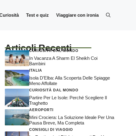
Curiosità
Test e quiz
Viaggiare con ironia
Articoli Recenti
CURIOSITÀ DAL MONDO
In Vacanza A Sharm El Sheikh Coi
Bambini
ITALIA
Isola D’Elba: Alla Scoperta Delle Spiagge
Meno Affollate
CURIOSITÀ DAL MONDO
Partire Per Le Isole: Perché Scegliere Il
Traghetto
AEROPORTI
Mini Crociera: La Soluzione Ideale Per Una
Pausa Breve, Ma Completa
CONSIGLI DI VIAGGIO