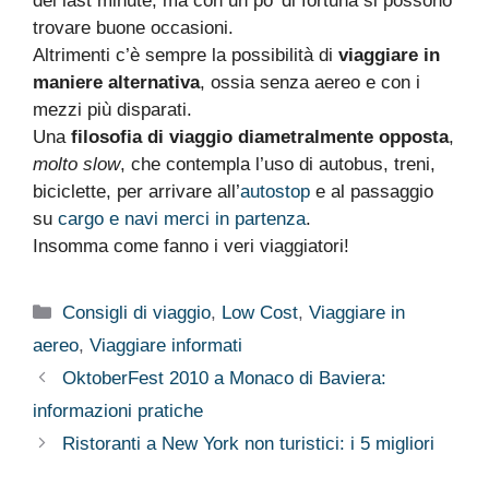
dei last minute, ma con un po’ di fortuna si possono
trovare buone occasioni.
Altrimenti c’è sempre la possibilità di
viaggiare in
maniere alternativa
, ossia senza aereo e con i
mezzi più disparati.
Una
filosofia di viaggio diametralmente opposta
,
molto slow
, che contempla l’uso di autobus, treni,
biciclette, per arrivare all’
autostop
e al passaggio
su
cargo e navi merci in partenza
.
Insomma come fanno i veri viaggiatori!
Categorie
Consigli di viaggio
,
Low Cost
,
Viaggiare in
aereo
,
Viaggiare informati
OktoberFest 2010 a Monaco di Baviera:
informazioni pratiche
Ristoranti a New York non turistici: i 5 migliori