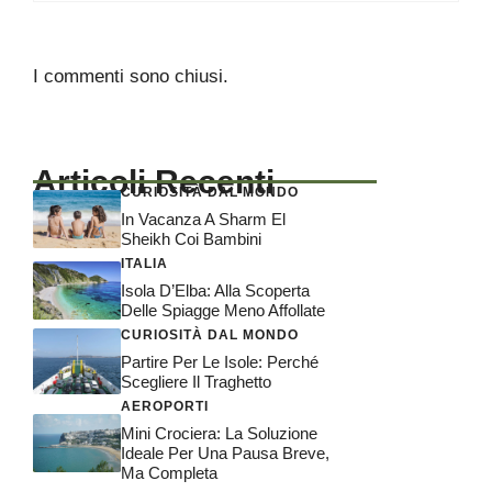
I commenti sono chiusi.
Articoli Recenti
CURIOSITÀ DAL MONDO
In Vacanza A Sharm El
Sheikh Coi Bambini
ITALIA
Isola D’Elba: Alla Scoperta
Delle Spiagge Meno Affollate
CURIOSITÀ DAL MONDO
Partire Per Le Isole: Perché
Scegliere Il Traghetto
AEROPORTI
Mini Crociera: La Soluzione
Ideale Per Una Pausa Breve,
Ma Completa