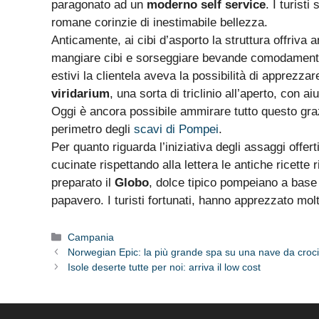
paragonato ad un
moderno self service
. I turist
romane corinzie di inestimabile bellezza.
Anticamente, ai cibi d’asporto la struttura offriva
mangiare cibi e sorseggiare bevande comodamente
estivi la clientela aveva la possibilità di apprezzare
viridarium
, una sorta di triclinio all’aperto, con a
Oggi è ancora possibile ammirare tutto questo grazi
perimetro degli
scavi di Pompei
.
Per quanto riguarda l’iniziativa degli assaggi offert
cucinate rispettando alla lettera le antiche ricette 
preparato il
Globo
, dolce tipico pompeiano a base 
papavero. I turisti fortunati, hanno apprezzato molti
Categorie
Campania
Norwegian Epic: la più grande spa su una nave da croc
Isole deserte tutte per noi: arriva il low cost