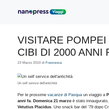
Vai
al
contenuto
VISITARE POMPE
CIBI DI 2000 ANNI 
23 Marzo 2010
di
Francesca
Un self service dell'antichità
Per le prossime
vacanze di Pasqua
un viaggio a
P
anni fa
.
Domenica 21 marzo
è stato innaugurato,
Vetutius Placidus
. Uno snack bar del ’79 dopo Cr