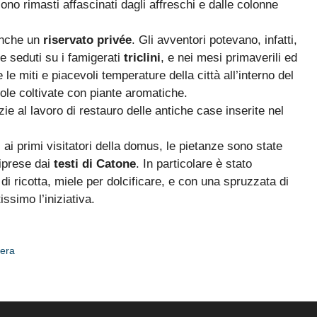
i sono rimasti affascinati dagli affreschi e dalle colonne
 anche un
riservato privée
. Gli avventori potevano, infatti,
 seduti su i famigerati
triclini
, e nei mesi primaverili ed
 le miti e piacevoli temperature della città all’interno del
iuole coltivate con piante aromatiche.
e al lavoro di restauro delle antiche case inserite nel
i ai primi visitatori della domus, le pietanze sono state
riprese dai
testi di Catone
. In particolare è stato
di ricotta, miele per dolcificare, e con una spruzzata di
ssimo l’iniziativa.
iera