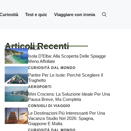
Curiosità
Test e quiz
Viaggiare con ironia
Articoli Recenti
ITALIA
Isola D’Elba: Alla Scoperta Delle Spiagge
Meno Affollate
CURIOSITÀ DAL MONDO
Partire Per Le Isole: Perché Scegliere Il
Traghetto
AEROPORTI
Mini Crociera: La Soluzione Ideale Per Una
Pausa Breve, Ma Completa
CONSIGLI DI VIAGGIO
Le Destinazioni Più Interessanti Per Una
Vacanza Studio Nel 2026: Spagna,
Giappone E Malta
CURIOSITÀ DAL MONDO