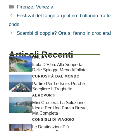
Categorie
Firenze
,
Venezia
Festival del tango argentino: ballando tra le
onde
Scambi di coppia? Ora si fanno in crociera!
Articoli Recenti
ITALIA
Isola D’Elba: Alla Scoperta
Delle Spiagge Meno Affollate
CURIOSITÀ DAL MONDO
Partire Per Le Isole: Perché
Scegliere Il Traghetto
AEROPORTI
Mini Crociera: La Soluzione
Ideale Per Una Pausa Breve,
Ma Completa
CONSIGLI DI VIAGGIO
Le Destinazioni Più