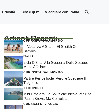
Curiosità
Test e quiz
Viaggiare con ironia
Articoli Recenti
CURIOSITÀ DAL MONDO
In Vacanza A Sharm El Sheikh Coi
Bambini
ITALIA
Isola D’Elba: Alla Scoperta Delle Spiagge
Meno Affollate
CURIOSITÀ DAL MONDO
Partire Per Le Isole: Perché Scegliere Il
Traghetto
AEROPORTI
Mini Crociera: La Soluzione Ideale Per Una
Pausa Breve, Ma Completa
CONSIGLI DI VIAGGIO