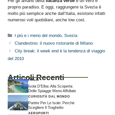
Per gli amanti della
vacanza verde
è un vero e
proprio paradiso. E oggi, raggiungere la Svezia è
molto più semplice anche dall’Italia, esistono infatti
numerosi voli quotidiani, anche low cost.
Categorie
I più e i meno del mondo
,
Svezia
Clandestino: il nuovo ristorante di Milano
City break: il week end è la tendenza di viaggio
del 2010
Articoli Recenti
ITALIA
Isola D’Elba: Alla Scoperta
Delle Spiagge Meno Affollate
CURIOSITÀ DAL MONDO
Partire Per Le Isole: Perché
Scegliere Il Traghetto
AEROPORTI