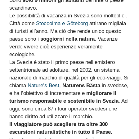
Sono
solo 9 milioni gli abitanti
dell’intero paese
scandinavo.
Le possibilità di vacanza in Svezia sono molteplici.
Città come
Stoccolma e Göteborg
attirano migliaia
di turisti all’anno. Ma ciò che rende unico questo
paese sono i
soggiorni nella natura
. Vacanze
verdi: vivere cioè esperienze veramente
ecologiche.
La Svezia è stato il primo paese nell’emisfero
settentrionale ad adottare, nel 2002, un sistema
nazionale di marchio di qualità per gli eco-viaggi. Si
chiama
Nature’s Best
,
Naturens Bästa
in svedese,
e ha l’obiettivo di incrementare e
migliorare il
turismo responsabile e sostenibile in Svezia
. Ad
oggi, sono circa 87 i tour operator svedesi che
hanno diritto ad utilizzare il marchio.
Il viaggiatore può scegliere tra oltre 300
escursioni naturalistiche in tutto il Paese.