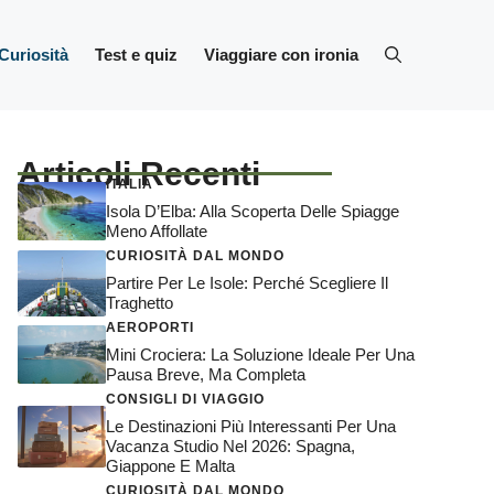
Curiosità
Test e quiz
Viaggiare con ironia
Articoli Recenti
ITALIA
Isola D’Elba: Alla Scoperta Delle Spiagge
Meno Affollate
CURIOSITÀ DAL MONDO
Partire Per Le Isole: Perché Scegliere Il
Traghetto
AEROPORTI
Mini Crociera: La Soluzione Ideale Per Una
Pausa Breve, Ma Completa
CONSIGLI DI VIAGGIO
Le Destinazioni Più Interessanti Per Una
Vacanza Studio Nel 2026: Spagna,
Giappone E Malta
CURIOSITÀ DAL MONDO