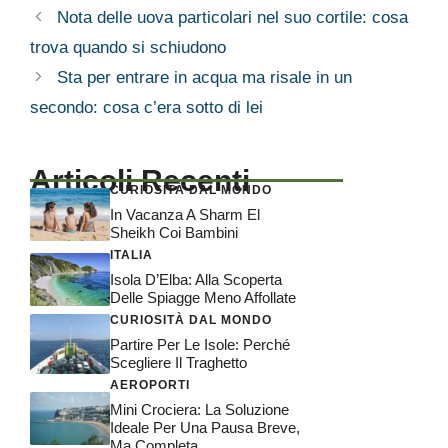
Nota delle uova particolari nel suo cortile: cosa
trova quando si schiudono
Sta per entrare in acqua ma risale in un
secondo: cosa c’era sotto di lei
Articoli Recenti
CURIOSITÀ DAL MONDO
In Vacanza A Sharm El
Sheikh Coi Bambini
ITALIA
Isola D’Elba: Alla Scoperta
Delle Spiagge Meno Affollate
CURIOSITÀ DAL MONDO
Partire Per Le Isole: Perché
Scegliere Il Traghetto
AEROPORTI
Mini Crociera: La Soluzione
Ideale Per Una Pausa Breve,
Ma Completa