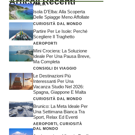
Articoli Recenti
ITALIA
Isola D’Elba: Alla Scoperta
Delle Spiagge Meno Affollate
CURIOSITÀ DAL MONDO
Partire Per Le Isole: Perché
Scegliere Il Traghetto
AEROPORTI
Mini Crociera: La Soluzione
Ideale Per Una Pausa Breve,
Ma Completa
CONSIGLI DI VIAGGIO
Le Destinazioni Più
Interessanti Per Una
Vacanza Studio Nel 2026:
Spagna, Giappone E Malta
CURIOSITÀ DAL MONDO
Brunico: La Meta Ideale Per
Una Settimana Bianca Tra
Sport, Relax Ed Eventi
AEROPORTI
,
CURIOSITÀ
DAL MONDO