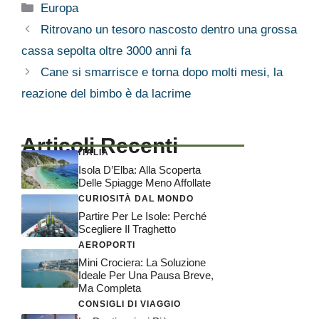
Categorie
Europa
Ritrovano un tesoro nascosto dentro una grossa
cassa sepolta oltre 3000 anni fa
Cane si smarrisce e torna dopo molti mesi, la
reazione del bimbo è da lacrime
Articoli Recenti
ITALIA
Isola D’Elba: Alla Scoperta
Delle Spiagge Meno Affollate
CURIOSITÀ DAL MONDO
Partire Per Le Isole: Perché
Scegliere Il Traghetto
AEROPORTI
Mini Crociera: La Soluzione
Ideale Per Una Pausa Breve,
Ma Completa
CONSIGLI DI VIAGGIO