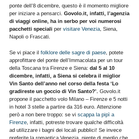
ponte dell’8 dicembre, questo è il momento migliore
per iniziare a pensarci.
Govolo.it, infatti, l’agenzia
di viaggi online, ha in serbo per voi numerosi
pacchetti speciali
per
visitare Venezia
, Siena,
Napoli o Frascati.
Se vi piace il
folklore delle sagre di paese
, potete
approfittare del ponte dell’Immacolata per un tour
della Toscana tra Firenze e Siena:
dal 5 al 10
dicembre, infatti, a Siena si celebra il miglior
Vin Santo dell’anno nel corso della festa ‘Lo
gradireste un goccio di Vin Santo?’.
Govolo.it
propone il pacchetto volo Milano – Firenze e 5 notti
in hotel 3 stelle a partire da 316 euro. Attenzione
però a non bere troppo: se vi
scappa la pipì a
Firenze
, infatti, potreste trovare qualche difficoltà
ad utilizzare i bagni dei locali pubblici! Se invece
preferite la romantica Venezia, niente di meglio che