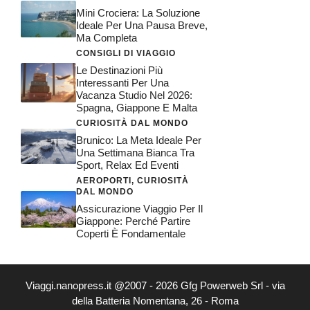
Mini Crociera: La Soluzione
Ideale Per Una Pausa Breve,
Ma Completa
CONSIGLI DI VIAGGIO
Le Destinazioni Più
Interessanti Per Una
Vacanza Studio Nel 2026:
Spagna, Giappone E Malta
CURIOSITÀ DAL MONDO
Brunico: La Meta Ideale Per
Una Settimana Bianca Tra
Sport, Relax Ed Eventi
AEROPORTI
,
CURIOSITÀ
DAL MONDO
Assicurazione Viaggio Per Il
Giappone: Perché Partire
Coperti È Fondamentale
Viaggi.nanopress.it @2007 - 2026 Gfg Powerweb Srl - via
della Batteria Nomentana, 26 - Roma