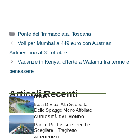
Categorie
Ponte dell'Immacolata
,
Toscana
Voli per Mumbai a 449 euro con Austrian
Airlines fino al 31 ottobre
Vacanze in Kenya: offerte a Watamu tra terme e
benessere
Articoli Recenti
ITALIA
Isola D’Elba: Alla Scoperta
Delle Spiagge Meno Affollate
CURIOSITÀ DAL MONDO
Partire Per Le Isole: Perché
Scegliere Il Traghetto
AEROPORTI