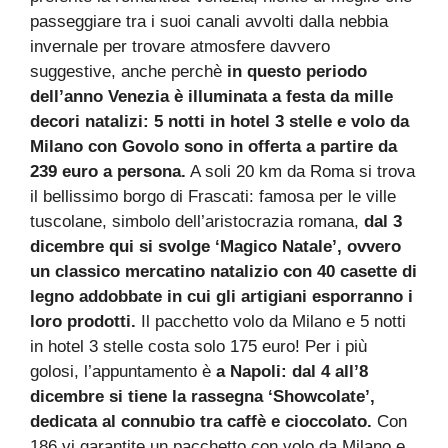
passeggiare tra i suoi canali avvolti dalla nebbia
invernale per trovare atmosfere davvero
suggestive, anche perchè
in questo periodo
dell’anno Venezia è illuminata a festa da mille
decori natalizi: 5 notti in hotel 3 stelle e volo da
Milano con Govolo sono in offerta a partire da
239 euro a persona.
A soli 20 km da Roma si trova
il bellissimo borgo di Frascati: famosa per le ville
tuscolane, simbolo dell’aristocrazia romana,
dal 3
dicembre qui si svolge ‘Magico Natale’, ovvero
un classico mercatino natalizio con 40 casette di
legno addobbate in cui gli artigiani esporranno i
loro prodotti.
Il pacchetto volo da Milano e 5 notti
in hotel 3 stelle costa solo 175 euro! Per i più
golosi, l’appuntamento è
a Napoli: dal 4 all’8
dicembre si tiene la rassegna ‘Showcolate’,
dedicata al connubio tra caffè e cioccolato.
Con
186 vi garantite un pacchetto con volo da Milano e