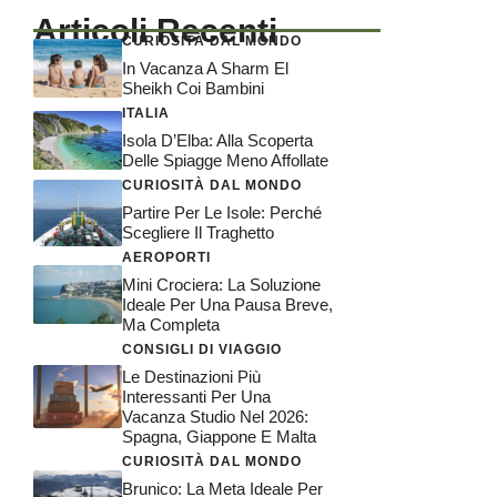
Articoli Recenti
CURIOSITÀ DAL MONDO
In Vacanza A Sharm El
Sheikh Coi Bambini
ITALIA
Isola D’Elba: Alla Scoperta
Delle Spiagge Meno Affollate
CURIOSITÀ DAL MONDO
Partire Per Le Isole: Perché
Scegliere Il Traghetto
AEROPORTI
Mini Crociera: La Soluzione
Ideale Per Una Pausa Breve,
Ma Completa
CONSIGLI DI VIAGGIO
Le Destinazioni Più
Interessanti Per Una
Vacanza Studio Nel 2026:
Spagna, Giappone E Malta
CURIOSITÀ DAL MONDO
Brunico: La Meta Ideale Per