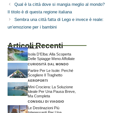
Qual è la città dove si mangia meglio al mondo?
Il titolo è di questa regione italiana
Sembra una città fatta di Lego e invece è reale:
un’emozione per i bambini
Articoli Recenti
ITALIA
Isola D’Elba: Alla Scoperta
Delle Spiagge Meno Affollate
CURIOSITÀ DAL MONDO
Partire Per Le Isole: Perché
Scegliere Il Traghetto
AEROPORTI
Mini Crociera: La Soluzione
Ideale Per Una Pausa Breve,
Ma Completa
CONSIGLI DI VIAGGIO
Le Destinazioni Più
Interessanti Per Una