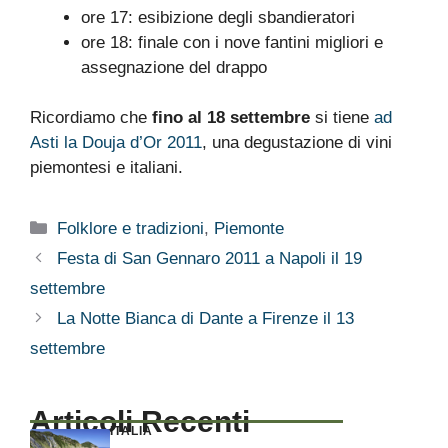
ore 17: esibizione degli sbandieratori
ore 18: finale con i nove fantini migliori e
assegnazione del drappo
Ricordiamo che
fino al 18 settembre
si tiene
ad
Asti la Douja d’Or 2011
, una degustazione di vini
piemontesi e italiani.
Categorie
Folklore e tradizioni
,
Piemonte
Festa di San Gennaro 2011 a Napoli il 19
settembre
La Notte Bianca di Dante a Firenze il 13
settembre
Articoli Recenti
ITALIA