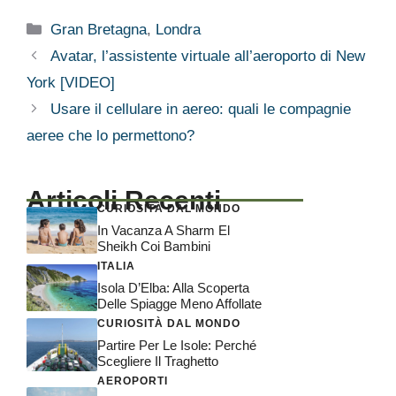
Categorie
Gran Bretagna
,
Londra
Avatar, l’assistente virtuale all’aeroporto di New
York [VIDEO]
Usare il cellulare in aereo: quali le compagnie
aeree che lo permettono?
Articoli Recenti
CURIOSITÀ DAL MONDO
In Vacanza A Sharm El
Sheikh Coi Bambini
ITALIA
Isola D’Elba: Alla Scoperta
Delle Spiagge Meno Affollate
CURIOSITÀ DAL MONDO
Partire Per Le Isole: Perché
Scegliere Il Traghetto
AEROPORTI