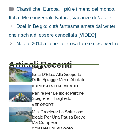
Categorie
Classifiche
,
Europa
,
I più e i meno del mondo
,
Italia
,
Mete invernali
,
Natura
,
Vacanze di Natale
Doel in Belgio: città fantasma amata dai writer
che rischia di essere cancellata [VIDEO]
Natale 2014 a Tenerife: cosa fare e cosa vedere
Articoli Recenti
ITALIA
Isola D’Elba: Alla Scoperta
Delle Spiagge Meno Affollate
CURIOSITÀ DAL MONDO
Partire Per Le Isole: Perché
Scegliere Il Traghetto
AEROPORTI
Mini Crociera: La Soluzione
Ideale Per Una Pausa Breve,
Ma Completa
CONSIGLI DI VIAGGIO